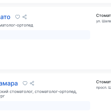
Стомат
Дато
ул. Шалв
матолог-ортопед
Тамара
просп. Ш
ский стоматолог, стоматолог-ортопед,
ург