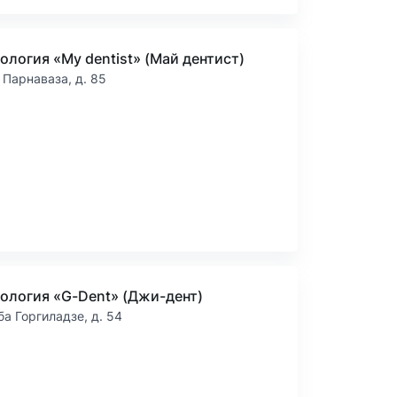
ология «My dentist» (Май дентист)
 Парнаваза, д. 85
ология «G-Dent» (Джи-дент)
ба Горгиладзе, д. 54