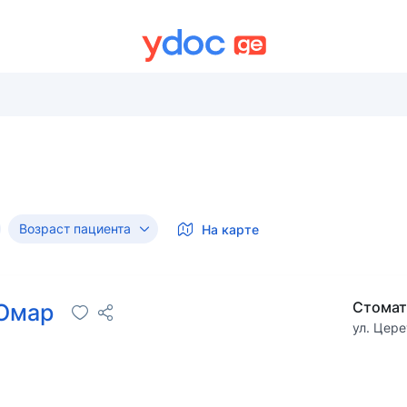
Возраст пациента
На карте
Стомат
 Омар
ул. Цере