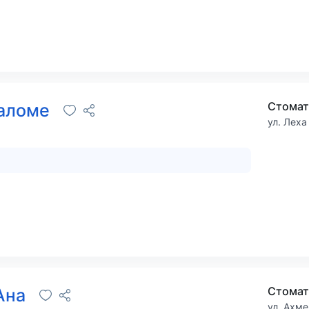
Стомат
Саломе
ул. Леха
Стомат
Ана
ул. Ахме