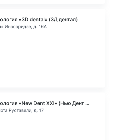
ология «3D dental» (3Д дентал)
ы Инасаридзе, д. 16А
Стоматология «New Dent XXI» (Нью Дент XXI)
ота Руставели, д. 17