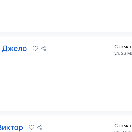
Стомат
е Джело
ул. 26 М
Стомат
Виктор