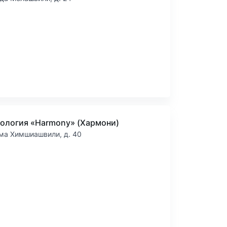
ология «Harmony» (Хармони)
има Химшиашвили, д. 40