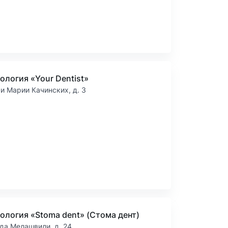
ология «Your Dentist»
 и Марии Качинских, д. 3
ология «Stoma dent» (Стома дент)
да Мелашвили, д. 24