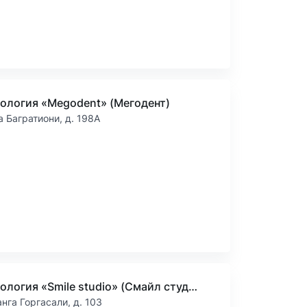
ология «Megodent» (Мегодент)
а Багратиони, д. 198А
Стоматология «Smile studio» (Смайл студио)
анга Горгасали, д. 103