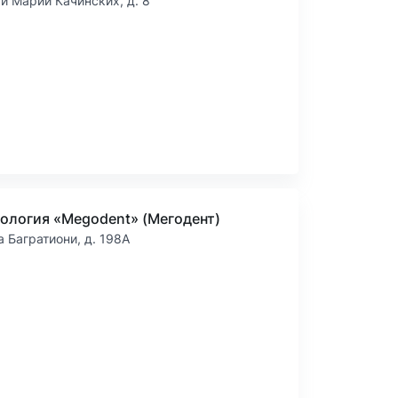
 и Марии Качинских, д. 8
ология «Megodent» (Мегодент)
а Багратиони, д. 198А