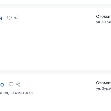
Стомат
на
ул. Царя
Стомат
ио
ул. Зура
пед, стоматолог