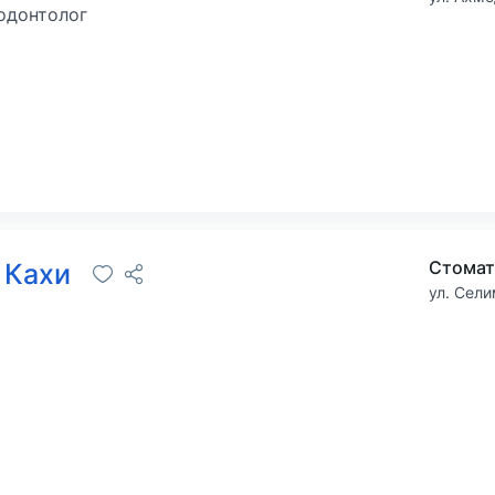
одонтолог
Стомат
 Кахи
ул. Сел