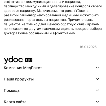
эффективная коммуникация врача и пациента,
партнёрство между ними и делегирование контроля своего
здоровья пациенту. Мы считаем, что роль «YDoc» в
развитии пациенториентированной медицины может быть
реализована через отзывы пациентов. Причем отзывы
пациентов не только дают ценную обратную связь врачам,
но и позволяют другим пациентам сделать процесс выбора
доктора более осознанным и эффективным.
16.01.2025
Компания МедРокет
Компания МедРокет
Наши продукты
О YDoc
Реквизиты компании
ПроДокторов
Помощь
ПроТаблетки
ПроБолезни
База знаний
МедТочка
Карта сайта
Регистрация врача