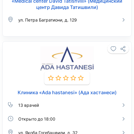
«Medical center David Tatishvili» (Медицинский
центр Давида Татишвили)
ул. Петра Багратиони, д. 129
Клиника «Ada hastanesi» (Ада хастанеси)
13 врачей
Открыто до 18:00
ул. Якоба Гогебашвили, д. 32