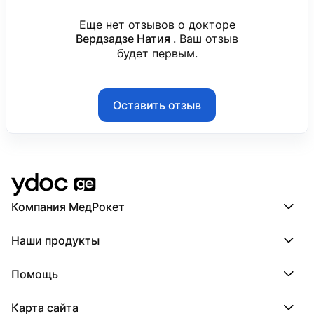
Еще нет отзывов о докторе
Вердзадзе Натия
. Ваш отзыв
будет первым.
Оставить отзыв
Компания МедРокет
Компания МедРокет
Наши продукты
О YDoc
Реквизиты компании
ПроДокторов
Помощь
ПроТаблетки
ПроБолезни
База знаний
МедТочка
Карта сайта
Регистрация врача