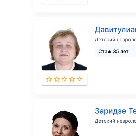
Давитулиа
Детский неврол
Стаж 35 лет
Заридзе Т
Детский невроло