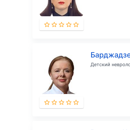
Барджадз
Детский неврол