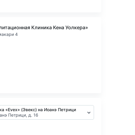
литационная Клиника Кена Уолкера»
макари 4
ка «Evex» (Эвекс) на Иоанэ Петрици
анэ Петрици, д. 16