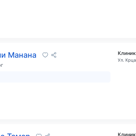
Клиник
ли Манана
Ул. Крц
ог
Клиник