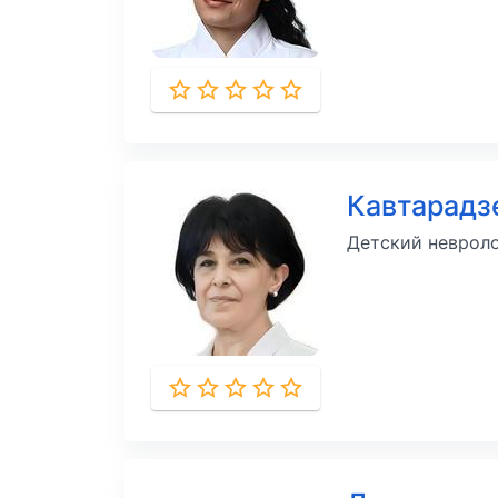
Кавтарадз
Детский неврол