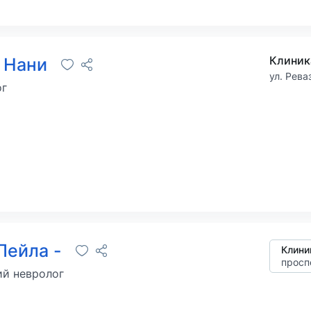
Клиника
 Нани
ул. Рева
ог
Лейла -
Клини
просп
ий невролог