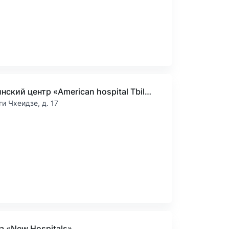
Медицинский центр «American hospital Tbilisi» (Американский госпиталь Тбилиси)
ги Чхеидзе, д. 17
а «New Hospitals»