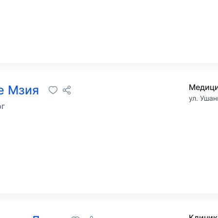
е Мзия
ул. Ушан
ог
Клиник