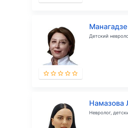
Манагадзе
Детский неврол
Намазова 
Невролог, детск