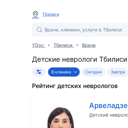
Тбилиси
»
»
YDoc
Тбилиси
Врачи
Детские неврологи Тбилиси
В клинике
Сегодня
Завтра
Рейтинг
детских неврологов
Арвеладзе
Детский неврол