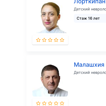
Лорткипан
Детский неврол
Стаж 16 лет
Малашхия 
Детский неврол