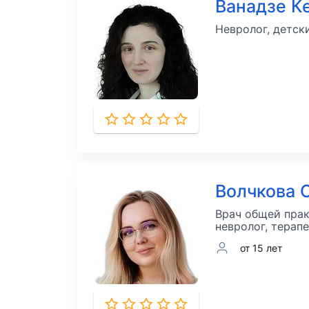
Ванадзе К
Невролог, детск
Волчкова 
Врач общей прак
невролог, терап
от 15 лет