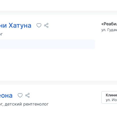
«Реаби
ни Хатуна
ул. Гуда
ог
еона
Клини
ул. Ио
г, детский рентгенолог