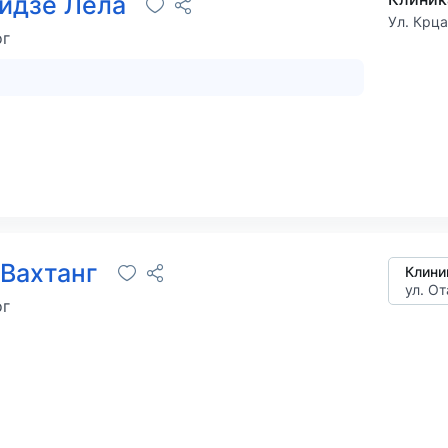
идзе Лела
Ул. Крц
ог
Вахтанг
Клини
ул. О
ог