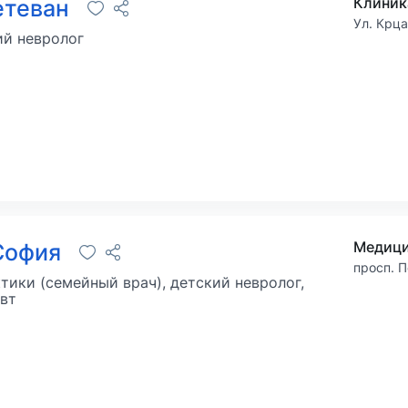
Клиник
етеван
Ул. Крц
ий невролог
Медици
София
просп. П
тики (семейный врач), детский невролог,
евт