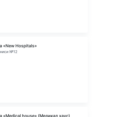
а «New Hospitals»
аниси №12
а «Medical house» (Медикал хаус)