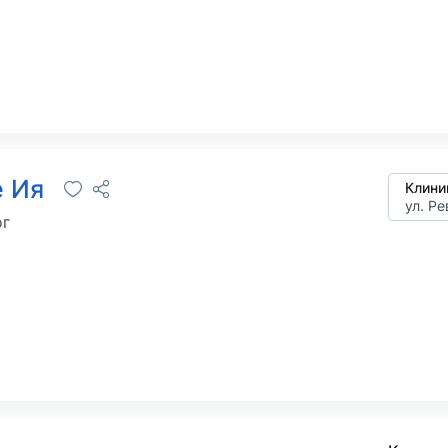
е Ия
Клини
ул. Ре
ог