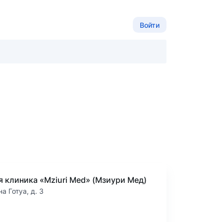
Войти
я клиника «Mziuri Med» (Мзиури Мед)
на Готуа, д. 3