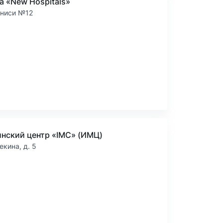
а «New Hospitals»
аниси №12
нский центр «IMC» (ИМЦ)
екина, д. 5