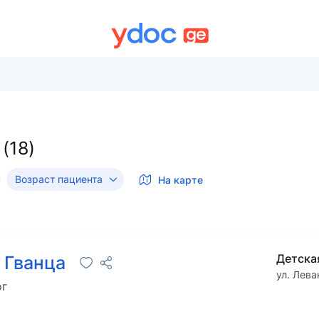
Возраст пациента
На карте
Детска
 Гванца
ул. Лева
ог