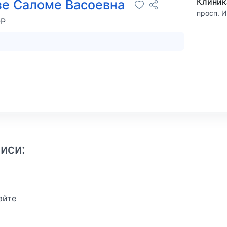
Клиник
е Саломе Васоевна
просп. И
ОР
иси:
айте