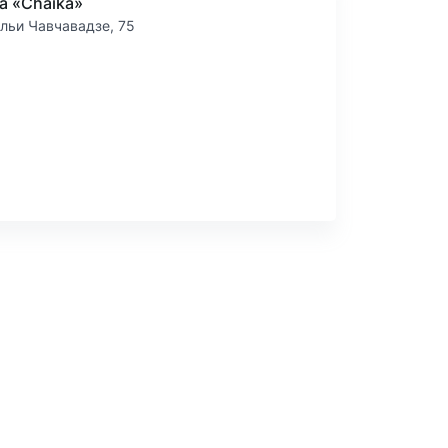
а «Chaika»
льи Чавчавадзе, 75