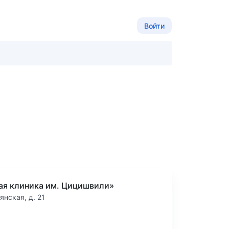
Войти
ая клиника им. Цицишвили»
янская, д. 21