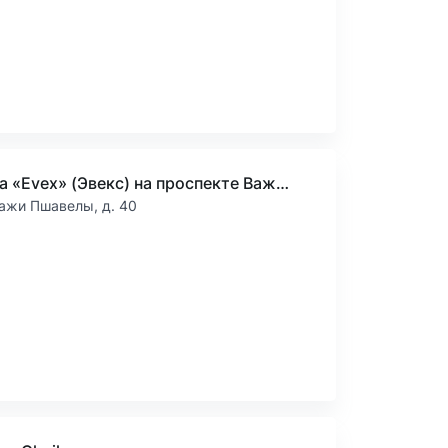
Клиника «Evex» (Эвекс) на проспекте Важи Пшавелы
Важи Пшавелы, д. 40