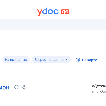
На выходных
Возраст пациента
На карте
«Детск
имон
ул. Любл