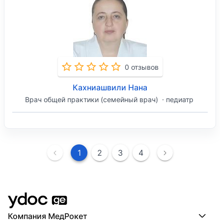
0 отзывов
Кахниашвили Нана
Врач общей практики (семейный врач)
педиатр
1
2
3
4
Компания МедРокет