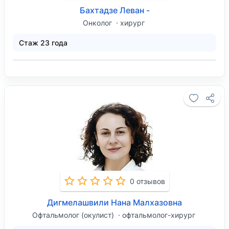
Бахтадзе Леван -
Онколог
хирург
Стаж 23 года
0 отзывов
Дигмелашвили Нана Малхазовна
Офтальмолог (окулист)
офтальмолог-хирург