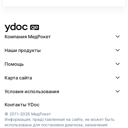
Компания МедРокет
Компания МедРокет
Наши продукты
О YDoc
Реквизиты компании
ПроДокторов
Помощь
ПроТаблетки
ПроБолезни
База знаний
МедТочка
Карта сайта
Регистрация врача
МедЛок
Регистрация клиники
Города
Условия использования
Регионы
Врачи
Пользовательское соглашение
Клиники
Контакты YDoc
Обработка персональных данных
© 2011–2026 МедРокет
Информация, представленная на сайте, не может быть
использована для постановки диагноза, назначения