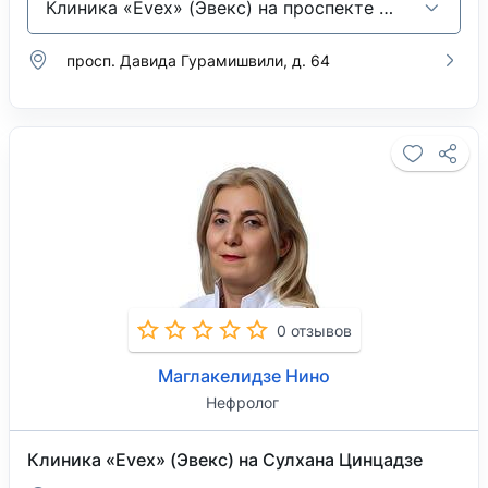
Клиника «Evex» (Эвекс) на проспекте Давида Гурамишвили
просп. Давида Гурамишвили, д. 64
0 отзывов
Маглакелидзе Нино
Нефролог
Клиника «Evex» (Эвекс) на Сулхана Цинцадзе