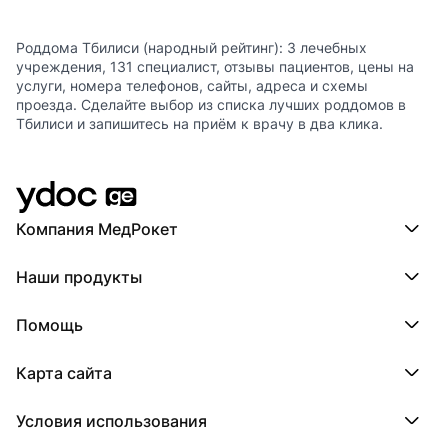
Роддома Тбилиси (народный рейтинг): 3 лечебных
учреждения, 131 специалист, отзывы пациентов, цены на
услуги, номера телефонов, сайты, адреса и схемы
проезда. Сделайте выбор из списка лучших роддомов в
Тбилиси и запишитесь на приём к врачу в два клика.
Компания МедРокет
Компания МедРокет
Наши продукты
О YDoc
Реквизиты компании
ПроДокторов
Помощь
ПроТаблетки
ПроБолезни
База знаний
МедТочка
Карта сайта
Регистрация врача
МедЛок
Регистрация клиники
Города
Условия использования
Регионы
Врачи