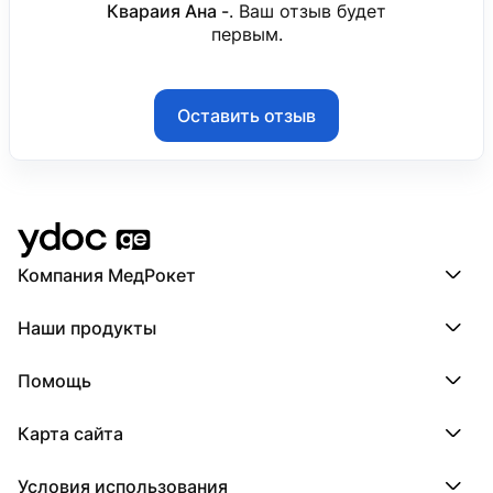
Квараия Ана -
. Ваш отзыв будет
первым.
Оставить отзыв
Компания МедРокет
Компания МедРокет
Наши продукты
О YDoc
Реквизиты компании
ПроДокторов
Помощь
ПроТаблетки
ПроБолезни
База знаний
МедТочка
Карта сайта
Регистрация врача
МедЛок
Регистрация клиники
Города
Условия использования