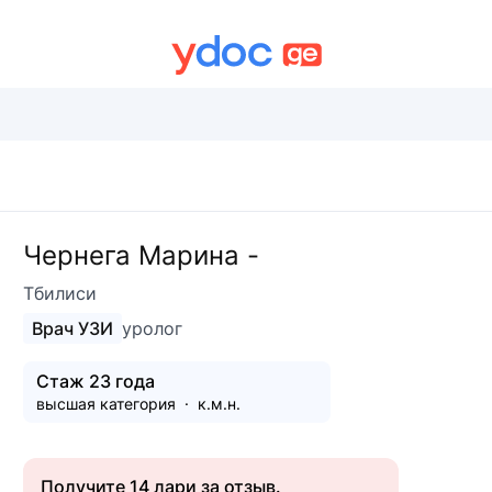
Чернега Марина -
Тбилиси
Врач УЗИ
уролог
Стаж 23 года
высшая категория
к.м.н.
Получите 14 лари за отзыв.