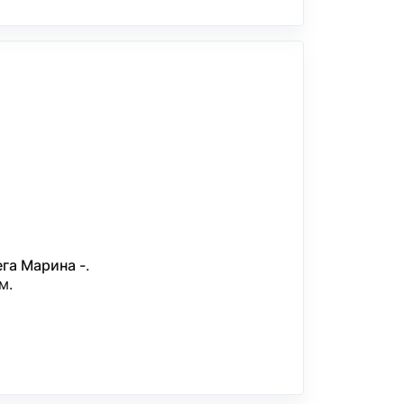
га Марина -
.
м.