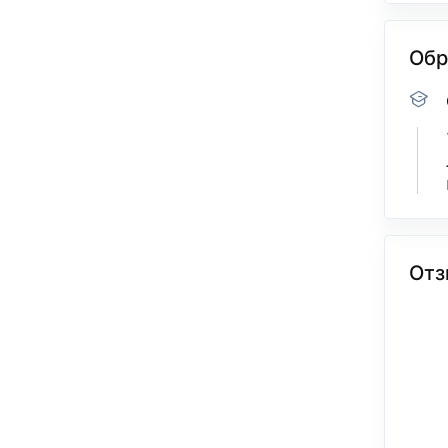
Обр
Отз