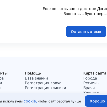
Еще нет отзывов о докторе
Джио
-
. Ваш отзыв будет перв
Оставить отзыв
укты
Помощь
Карта сайта
ов
База знаний
Города
и
Регистрация врача
Регионы
и
Регистрация клиники
Врачи
Клиники
Хорошо
cookie,
ы используем
чтобы сайт работал лучше
т быть использована для постановки диагноза, назначения лече