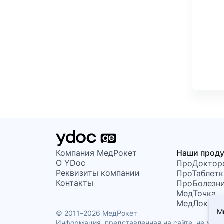
Компания МедРокет
Наши прод
О YDoc
ПроДоктор
Реквизиты компании
ПроТаблетк
Контакты
ПроБолезн
МедТочка
МедЛок
М
© 2011–2026 МедРокет
Информация, представленная на сайте, не може