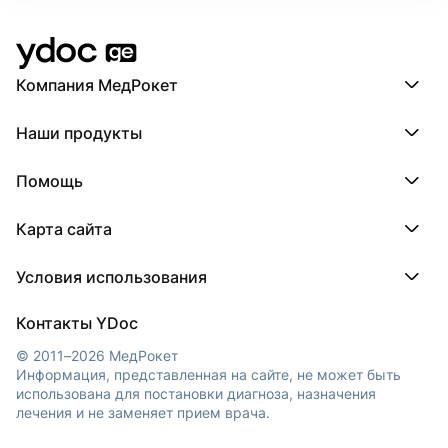
Тбилисская клиническая больница №5
2011 — 2013
Компания МедРокет
Врач-хирург, проктолог
Компания МедРокет
Наши продукты
О YDoc
Реквизиты компании
ПроДокторов
Помощь
ПроТаблетки
ПроБолезни
База знаний
МедТочка
Карта сайта
Регистрация врача
МедЛок
Регистрация клиники
Города
Условия использования
Регионы
Врачи
Пользовательское соглашение
Клиники
Контакты YDoc
Обработка персональных данных
© 2011–2026 МедРокет
Информация, представленная на сайте, не может быть
использована для постановки диагноза, назначения
лечения и не заменяет прием врача.