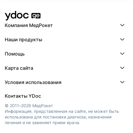
Научно-исследовательский центр эндоскопичес
2008 — 2021
Компания МедРокет
Врач-эндоскопист
Компания МедРокет
«Эвекс»
Наши продукты
О YDoc
Реквизиты компании
ПроДокторов
2008 — 2018
Помощь
ПроТаблетки
Врач-эндоскопист
ПроБолезни
База знаний
МедТочка
Карта сайта
Регистрация врача
МедЛок
Регистрация клиники
Города
Условия использования
Регионы
Врачи
Пользовательское соглашение
Клиники
Контакты YDoc
Обработка персональных данных
© 2011–2026 МедРокет
Информация, представленная на сайте, не может быть
использована для постановки диагноза, назначения
лечения и не заменяет прием врача.