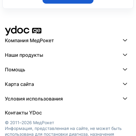
2015 — 2019
Врач-эндокринолог
Клиника «Меджи»
2015 — 2016
Компания МедРокет
Врач-эндокринолог
Компания МедРокет
ООО «Аверси-Рационал»
Наши продукты
О YDoc
Реквизиты компании
ПроДокторов
2009 — 2015
Помощь
ПроТаблетки
Врач-технолог
ПроБолезни
База знаний
МедТочка
Карта сайта
Регистрация врача
МедЛок
Регистрация клиники
Города
Условия использования
Регионы
Врачи
Пользовательское соглашение
Клиники
Контакты YDoc
Обработка персональных данных
© 2011–2026 МедРокет
Информация, представленная на сайте, не может быть
использована для постановки диагноза, назначения