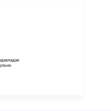
рдзеладзе
ервым.