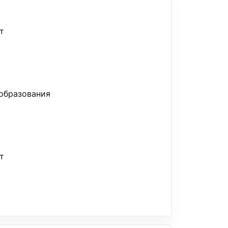
т
образования
т