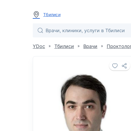
Тбилиси
»
»
»
YDoc
Тбилиси
Врачи
Проктолог