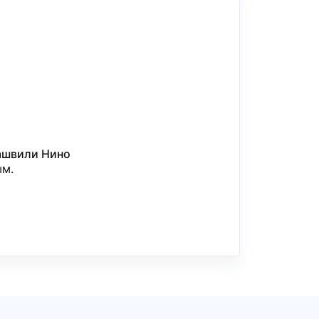
ашвили Нино
ым.