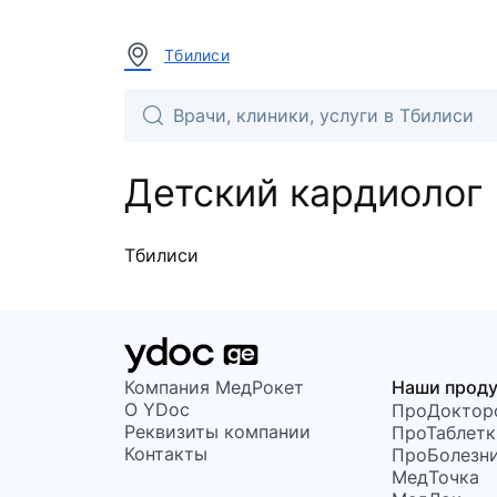
Тбилиси
Детский кардиолог
Тбилиси
Компания МедРокет
Наши прод
О YDoc
ПроДоктор
Реквизиты компании
ПроТаблетк
Контакты
ПроБолезн
МедТочка