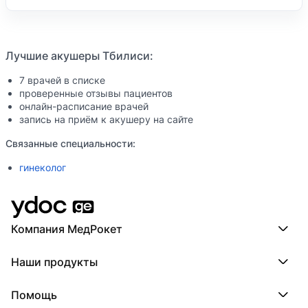
Лучшие акушеры Тбилиси:
7 врачей в списке
проверенные отзывы пациентов
онлайн-расписание врачей
запись на приём к акушеру на сайте
Связанные специальности:
гинеколог
Компания МедРокет
Компания МедРокет
Наши продукты
О YDoc
Реквизиты компании
ПроДокторов
Помощь
ПроТаблетки