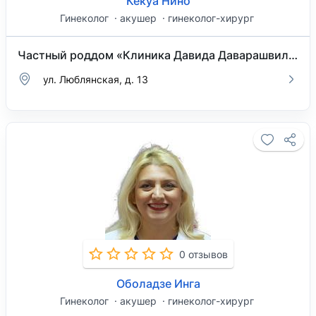
Кекуа Нино
Гинеколог
акушер
гинеколог-хирург
Частный роддом «Клиника Давида Даварашвили»
ул. Люблянская, д. 13
0 отзывов
Оболадзе Инга
Гинеколог
акушер
гинеколог-хирург