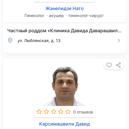
Жанелидзе Нато
Гинеколог
акушер
гинеколог-хирург
Частный роддом «Клиника Давида Даварашвили»
ул. Люблянская, д. 13
0 отзывов
Карсимашвили Давид