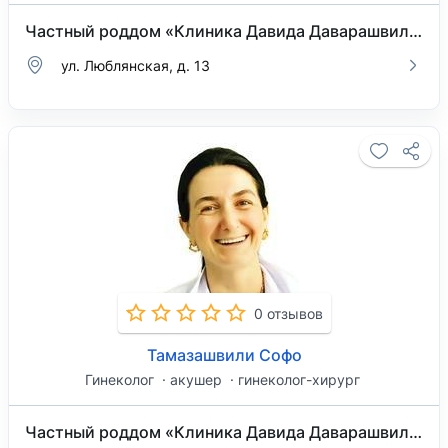
Частный роддом «Клиника Давида Даварашвили»
ул. Люблянская, д. 13
0 отзывов
Тамазашвили Софо
Гинеколог
акушер
гинеколог-хирург
Частный роддом «Клиника Давида Даварашвили»