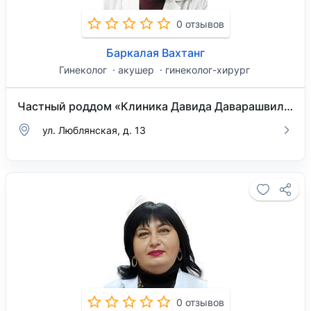
0 отзывов
Баркалая Вахтанг
Гинеколог
акушер
гинеколог-хирург
Частный роддом «Клиника Давида Даварашвили»
ул. Люблянская, д. 13
0 отзывов