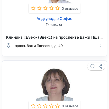
0 отзывов
Андгуладзе Софио
Гинеколог
Клиника «Evex» (Эвекс) на проспекте Важи Пшавелы
просп. Важи Пшавелы, д. 40
0 отзывов