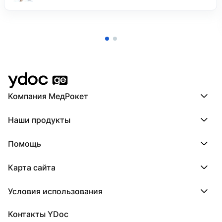
Компания МедРокет
Компания МедРокет
Наши продукты
О YDoc
Реквизиты компании
ПроДокторов
Помощь
ПроТаблетки
ПроБолезни
База знаний
МедТочка
Карта сайта
Регистрация врача
МедЛок
Регистрация клиники
Города
Условия использования
Регионы
Врачи
Пользовательское соглашение
Клиники
Контакты YDoc
Обработка персональных данных