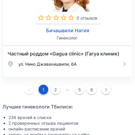
0 отзывов
Бичашвили Натия
Гинеколог
Частный роддом «Gagua clinic» (Гагуа клиник)
ул. Нино Джавахишвили, 6А
...
1
2
5
6
Лучшие гинекологи Тбилиси:
236 врачей в списке
2 проверенных отзыва пациентов
онлайн-расписание врачей
запись на приём к гинекологу на сайте