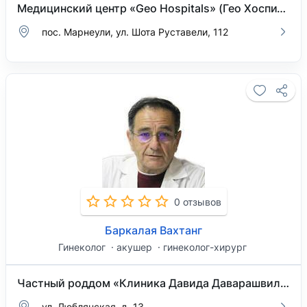
Медицинский центр «Geo Hospitals» (Гео Хоспиталс) в Марнеули
пос. Марнеули, ул. Шота Руставели, 112
0 отзывов
Баркалая Вахтанг
Гинеколог
акушер
гинеколог-хирург
Частный роддом «Клиника Давида Даварашвили»
ул. Люблянская, д. 13