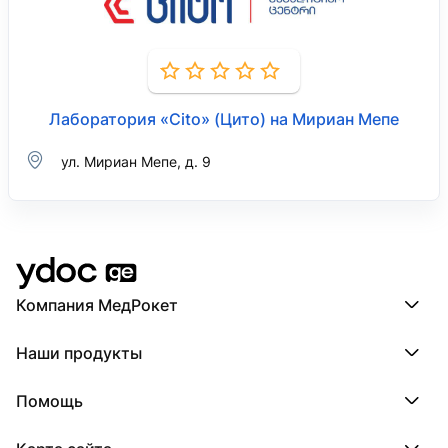
Лаборатория «Cito» (Цито) на Мириан Мепе
ул. Мириан Мепе, д. 9
Компания МедРокет
Компания МедРокет
Наши продукты
О YDoc
Реквизиты компании
ПроДокторов
Помощь
ПроТаблетки
ПроБолезни
База знаний
МедТочка