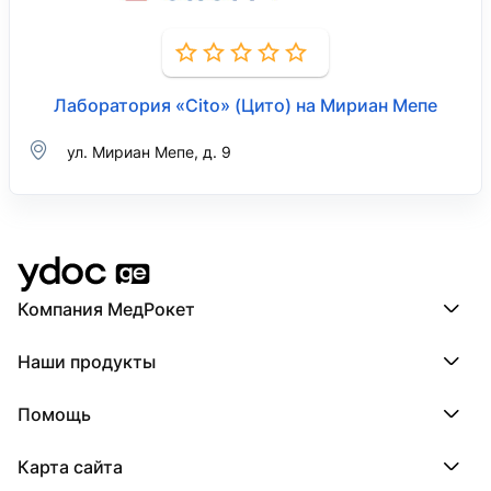
Лаборатория «Cito» (Цито) на Мириан Мепе
ул. Мириан Мепе, д. 9
Компания МедРокет
Компания МедРокет
Наши продукты
О YDoc
Реквизиты компании
ПроДокторов
Помощь
ПроТаблетки
ПроБолезни
База знаний
МедТочка
Карта сайта
Регистрация врача
МедЛок