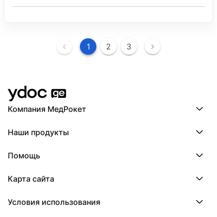
1
2
3
Компания МедРокет
Компания МедРокет
Наши продукты
О YDoc
Реквизиты компании
ПроДокторов
Помощь
ПроТаблетки
ПроБолезни
База знаний
МедТочка
Карта сайта
Регистрация врача
МедЛок
Регистрация клиники
Города
Условия использования
Регионы
Врачи