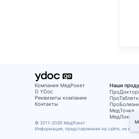
Компания МедРокет
Наши прод
О YDoc
ПроДоктор
Реквизиты компании
ПроТаблетк
Контакты
ПроБолезн
МедТочка
МедЛок
М
© 2011–2026 МедРокет
Информация, представленная на сайте, не може