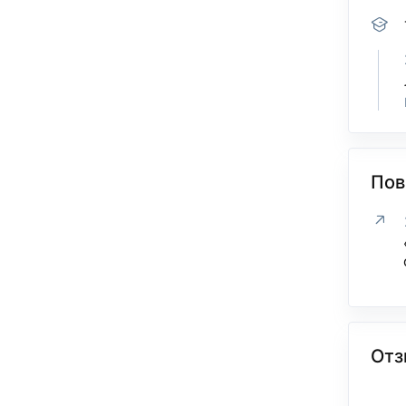
Пов
Отз