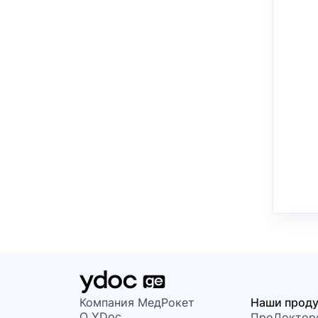
Компания МедРокет
Наши прод
О YDoc
ПроДоктор