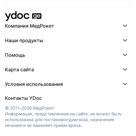
Компания МедРокет
Компания МедРокет
Наши продукты
О YDoc
Реквизиты компании
ПроДокторов
Помощь
ПроТаблетки
ПроБолезни
База знаний
МедТочка
Карта сайта
Регистрация врача
МедЛок
Регистрация клиники
Города
Условия использования
Регионы
Врачи
Пользовательское соглашение
Клиники
Контакты YDoc
Обработка персональных данных
© 2011–2026 МедРокет
Информация, представленная на сайте, не может быть
использована для постановки диагноза, назначения
лечения и не заменяет прием врача.