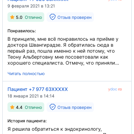
9 февраля 2021 в 13:21
5.0
Отлично
Отзыв проверен
Понравилось:
В принципе, мне всё понравилось на приёме у
доктора Швангирадзе. Я обратилась сюда в
первый раз, пошла именно к ней потому, что
Теону Альбертовну мне посоветовали как
хорошего специалиста. Отмечу, что приняли
меня вовремя, всё было хорошо. Доктор уделила
Читать полностью
мне минут 30 точно, я считаю, что этого было
достаточно, на все вопросы, которые меня
волновали, врач дала ответы. Не было такого,
Пациент +7 977 63XXXXX
что бы специалист куда-то торопилась или же
18 января 2021 в 14:14
отвлекалась во время работы со мной. Она
провела осмотр, кроме того, с собой я
4.4
Отлично
Отзыв проверен
приносила результаты анализов, с ними
эндокринолог ознакомилась. В итоге мне были
История пациента:
прописаны лекарственные препараты, но пока об
их эффективности я ничего не могу сказать. Я
Я решила обратиться к эндокринологу,