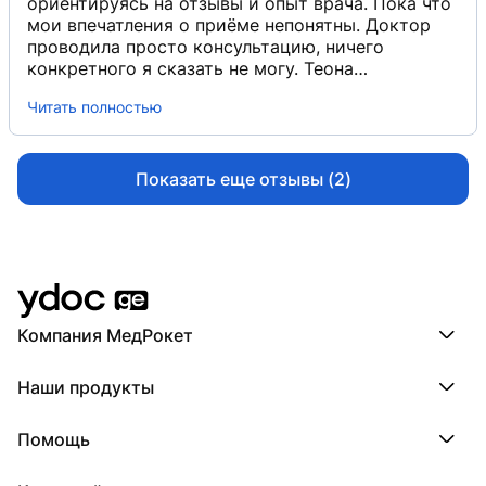
считаю, что Швангирадзе Т.А. можно
ориентируясь на отзывы и опыт врача. Пока что
рекомендовать.
мои впечатления о приёме непонятны. Доктор
проводила просто консультацию, ничего
конкретного я сказать не могу. Теона
Альбертовна осуществляла также пальпацию, в
Читать полностью
ходе которой у меня не возникли неприятные
или болезненные ощущения. Рекомендаций она
не давала, только назначила мне анализы.
Предварительный диагноз поставлен не был.
Показать еще отзывы (2)
Компания МедРокет
Компания МедРокет
Наши продукты
О YDoc
Реквизиты компании
ПроДокторов
Помощь
ПроТаблетки
ПроБолезни
База знаний