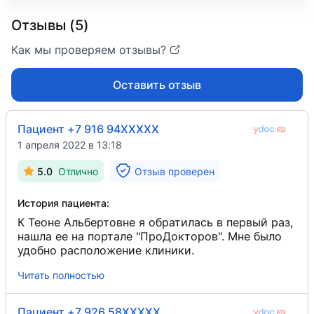
Федеральный медицинский биофизический центр
ФГБУ «Эндокринологический научный центр»
Отзывы (5)
2015
Ультразвуковая диагностика
2012 — 2017
Как мы проверяем отзывы?
Циклы переподготовки
Врач-эндокринолог
Оставить отзыв
Эндокринологический научный центр РАМН
2017
Пациент +7 916 94XXXXX
Эндокринология
1 апреля 2022 в 13:18
Аспирантура
5.0
Отлично
Отзыв проверен
История пациента:
К Теоне Альбертовне я обратилась в первый раз,
нашла ее на портале "ПроДокторов". Мне было
удобно расположение клиники.
Читать полностью
Пациент +7 926 58XXXXX