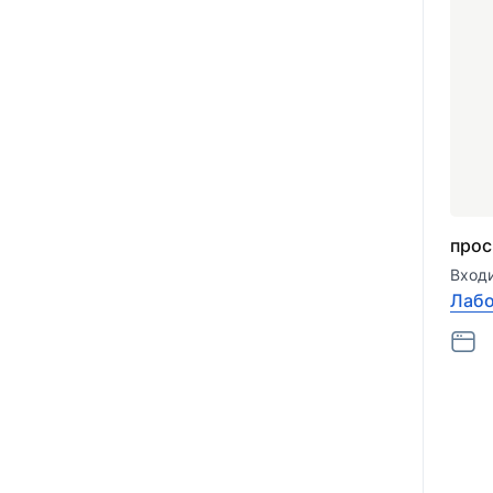
прос
Входи
Лабо