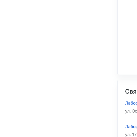
Свя
Лабор
ул. Э
Лабор
ул. 1