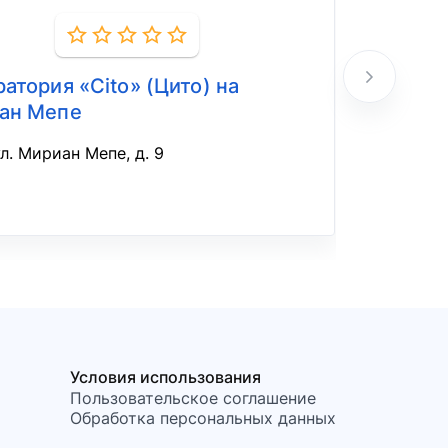
атория «Cito» (Цито) на
Лабора
ан Мепе
пр
ул. Мириан Мепе, д. 9
Условия использования
Пользовательское соглашение
Обработка персональных данных