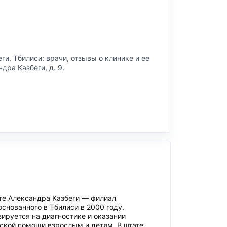
еги
, Тбилиси: врачи, отзывы о клинике и ее
ндра Казбеги, д. 9
.
кте Александра Казбеги — филиал
снованного в Тбилиси в 2000 году.
ируется на диагностике и оказании
ской помощи взрослым и детям. В штате