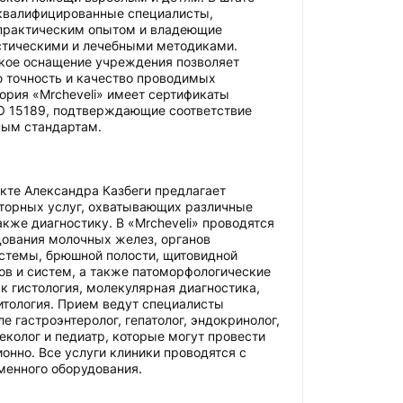
квалифицированные специалисты,
практическим опытом и владеющие
тическими и лечебными методиками.
кое оснащение учреждения позволяет
 точность и качество проводимых
ория «Mrcheveli» имеет сертификаты
SO 15189, подтверждающие соответствие
ым стандартам.
кте Александра Казбеги предлагает
торных услуг, охватывающих различные
акже диагностику. В «Mrcheveli» проводятся
дования молочных желез, органов
стемы, брюшной полости, щитовидной
ов и систем, а также патоморфологические
к гистология, молекулярная диагностика,
итология. Прием ведут специалисты
е гастроэнтеролог, гепатолог, эндокринолог,
неколог и педиатр, которые могут провести
онно. Все услуги клиники проводятся с
менного оборудования.