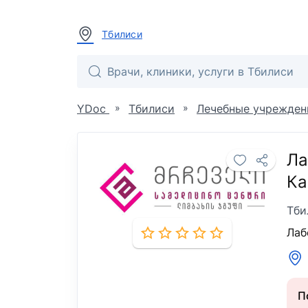
Тбилиси
»
»
YDoc
Тбилиси
Лечебные учрежден
Ла
Ка
Тби
Лаб
П