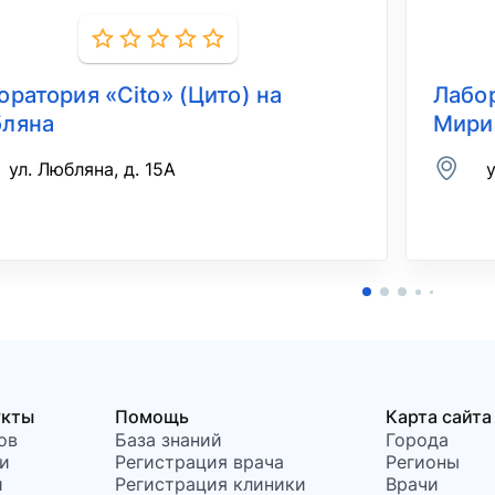
оратория «Cito» (Цито) на
Лабор
ляна
Мири
ул. Любляна, д. 15А
укты
Помощь
Карта сайта
ов
База знаний
Города
и
Регистрация врача
Регионы
и
Регистрация клиники
Врачи