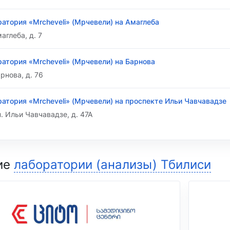
атория «Mrcheveli» (Мрчевели) на Амаглеба
маглеба, д. 7
атория «Mrcheveli» (Мрчевели) на Барнова
арнова, д. 76
атория «Mrcheveli» (Мрчевели) на проспекте Ильи Чавчавадзе
. Ильи Чавчавадзе, д. 47А
ие
лаборатории (анализы) Тбилиси