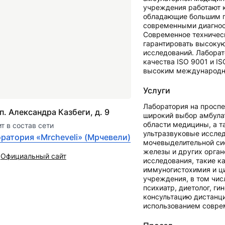
учреждения работают 
обладающие большим 
современными диагнос
Современное техничес
гарантировать высокую
исследований. Лаборат
качества ISO 9001 и I
высоким международн
Услуги
Лаборатория на проспе
п. Александра Казбеги, д. 9
широкий выбор амбула
области медицины, а т
т в состав сети
ультразвуковые иссле
ратория «Mrcheveli» (Мрчевели)
мочевыделительной си
железы и других орган
Официальный сайт
исследования, такие ка
иммуногистохимия и ц
учреждения, в том числ
психиатр, диетолог, ги
консультацию дистанци
использованием совре