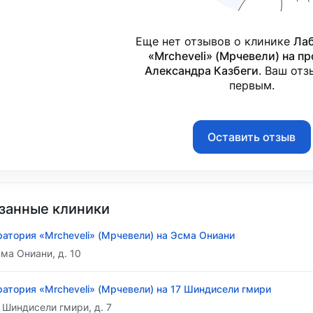
Еще нет отзывов о клинике
Ла
«Mrcheveli» (Мрчевели) на п
Александра Казбеги
. Ваш отз
первым.
Оставить отзыв
занные клиники
атория «Mrcheveli» (Мрчевели) на Эсма Ониани
сма Ониани, д. 10
атория «Mrcheveli» (Мрчевели) на 17 Шиндисели гмири
7 Шиндисели гмири, д. 7