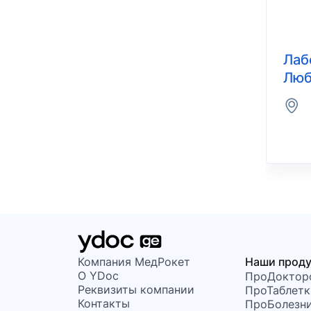
Лаб
Люб
Компания МедРокет
Наши прод
О YDoc
ПроДоктор
Реквизиты компании
ПроТаблетк
Контакты
ПроБолезн