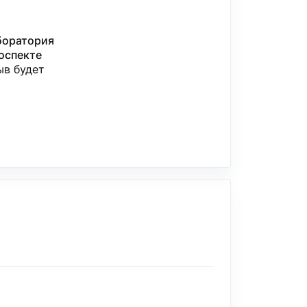
боратория
роспекте
ыв будет