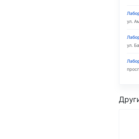
Лабор
ул. А
Лабор
ул. Б
Лабор
просп
Друг