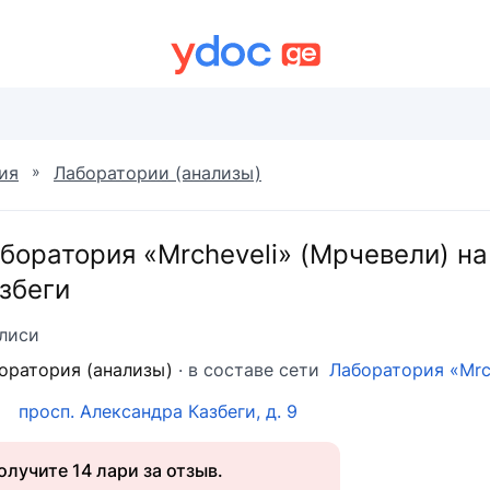
»
ия
Лаборатории (анализы)
боратория «Mrcheveli» (Мрчевели) н
збеги
лиси
оратория (анализы)
· в составе сети
Лаборатория «Mrc
просп. Александра Казбеги, д. 9
олучите 14 лари за отзыв.