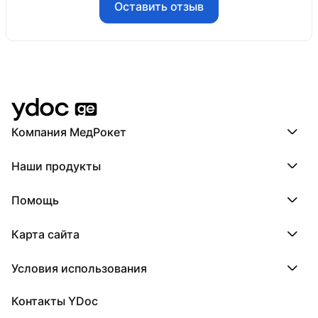
Оставить отзыв
Компания МедРокет
Компания МедРокет
Наши продукты
О YDoc
Реквизиты компании
ПроДокторов
Помощь
ПроТаблетки
ПроБолезни
База знаний
МедТочка
Карта сайта
Регистрация врача
МедЛок
Регистрация клиники
Города
Условия использования
Регионы
Врачи
Пользовательское соглашение
Клиники
Контакты YDoc
Обработка персональных данных